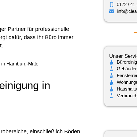
0172 / 41
info@cle
r Partner für professionelle
gt dafür, dass Ihr Büro immer
t.
Unser Servi
Büroreini
Gebäuder
Fensterre
inigung in
Wohnungs
Haushalts
Verbrauchs
robereiche, einschließlich Böden,