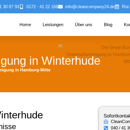
1 30 87 93
0172 - 41 22 166
info@cleancompany24.de
Rüc
Home
Leistungen
Über uns
Blog
Ko
igung in Winterhude
inigung in Hamburg-Mitte
Winterhude
Sofortkonta
CleanCo
nisse
040 / 41 3