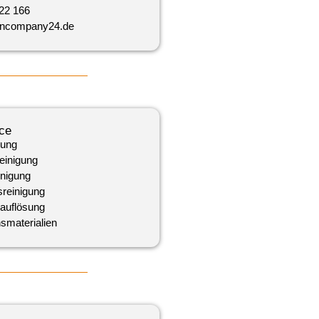
 22 166
ancompany24.de
ce
gung
einigung
inigung
reinigung
auflösung
­materialien