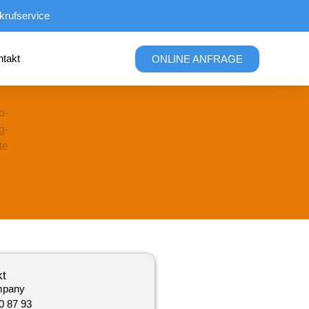
krufservice
ntakt
ONLINE ANFRAGE
kt
mpany
0 87 93