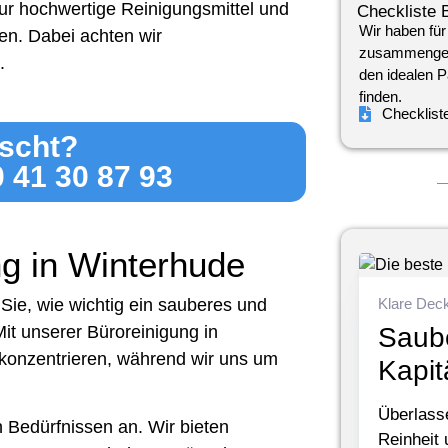
ur hochwertige Reinigungsmittel und
Checkliste 
Wir haben für
en. Dabei achten wir
zusammengeste
.
den idealen P
finden.
Checklist
scht?
0 41 30 87 93
ng in Winterhude
Sie, wie wichtig ein sauberes und
Klare Dec
Mit unserer Büroreinigung in
Saube
konzentrieren, während wir uns um
Kapit
Überlass
en Bedürfnissen an. Wir bieten
Reinheit