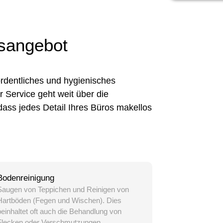
sangebot
ordentliches und hygienisches
 Service geht weit über die
dass jedes Detail Ihres Büros makellos
Bodenreinigung
Saugen von Teppichen und Reinigen von
Hartböden (Fegen und Wischen). Dies
beinhaltet oft auch die Behandlung von
Flecken oder Verschmutzungen.