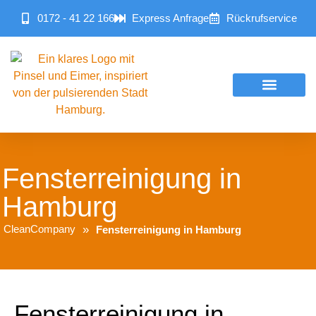
0172 - 41 22 166
Express Anfrage
Rückrufservice
Fensterreinigung in
Hamburg
CleanCompany
Fensterreinigung in Hamburg
Fensterreinigung in