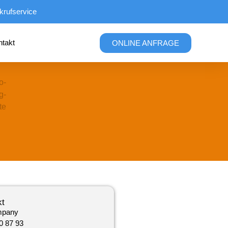
krufservice
ntakt
ONLINE ANFRAGE
kt
mpany
0 87 93