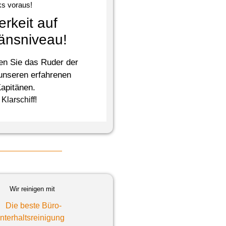
ks voraus!
rkeit auf
änsniveau!
en Sie das Ruder der
 unseren erfahrenen
apitänen.
Klarschiff!
Wir reinigen mit