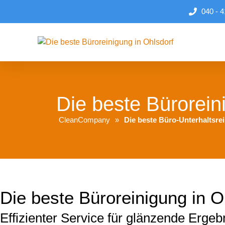
040 - 4
Die beste Bürorein
CleanCompany
Die beste Büro-Unterhaltsre
Die beste Büroreinigung in O
Effizienter Service für glänzende Ergeb