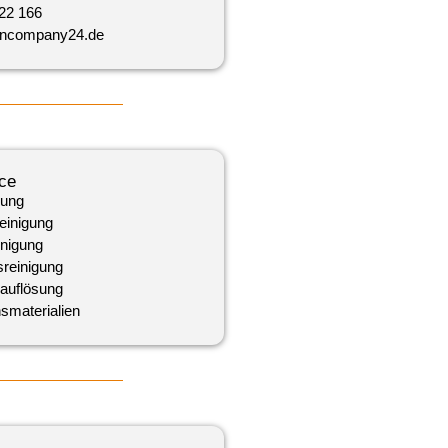
 22 166
ancompany24.de
ce
gung
einigung
inigung
reinigung
auflösung
­materialien