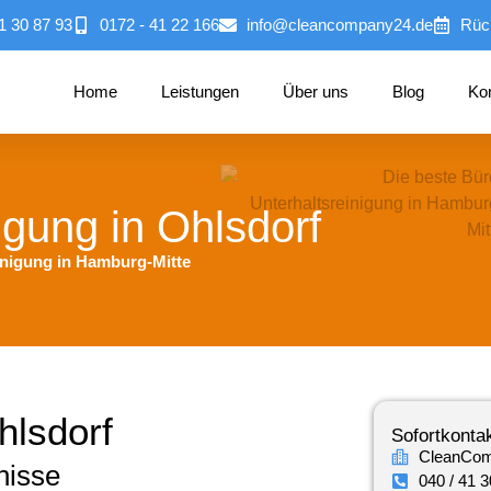
1 30 87 93
0172 - 41 22 166
info@cleancompany24.de
Rüc
Home
Leistungen
Über uns
Blog
Ko
igung in Ohlsdorf
inigung in Hamburg-Mitte
hlsdorf
Sofortkonta
CleanCo
nisse
040 / 41 3