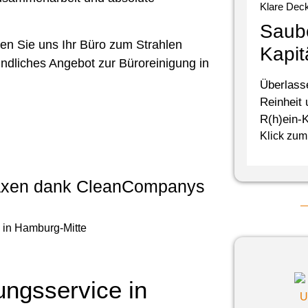
Klare Dec
Saube
sen Sie uns Ihr Büro zum Strahlen
Kapit
indliches Angebot zur Büroreinigung in
Überlass
Reinheit
R(h)ein-K
Klick zum 
raxen dank CleanCompanys
ungsservice in