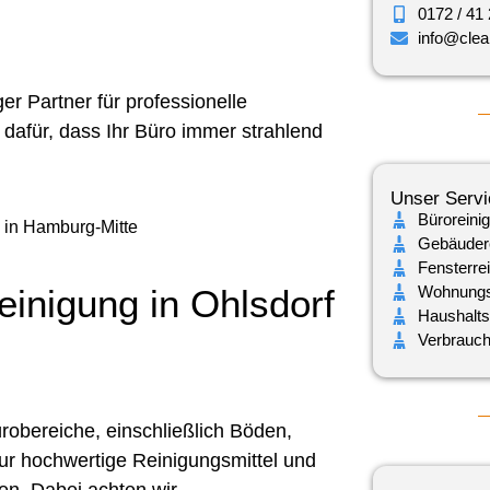
0172 / 41
info@cle
r Partner für professionelle
 dafür, dass Ihr Büro immer strahlend
Unser Servi
Büroreini
Gebäuder
Fensterre
Wohnungs
inigung in Ohlsdorf
Haushalts
Verbrauchs
robereiche, einschließlich Böden,
ur hochwertige Reinigungsmittel und