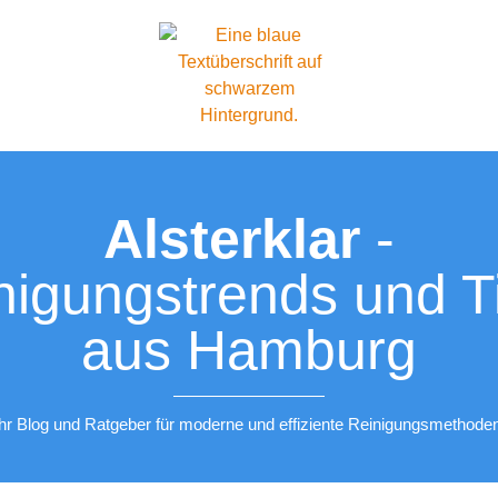
Alsterklar
-
nigungstrends und T
aus Hamburg
Ihr Blog und Ratgeber für moderne und effiziente Reinigungsmethoden