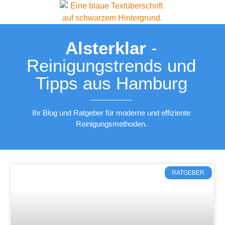
Alsterklar
-
Reinigungstrends und
Tipps aus Hamburg
Ihr Blog und Ratgeber für moderne und effiziente
Reinigungsmethoden.
RATGEBER